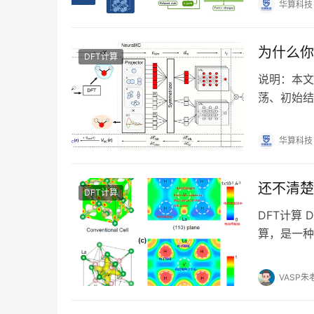
华算科技
为什么你
DFT计算
说明：本文
荡、初始结
从能量、力
华算科技
还不清楚
DFT计算
DFT计算 D
算，是一种
领域有着广
VASP