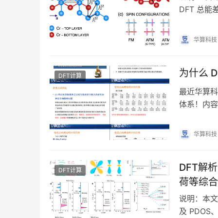
DFT 总能
报告计算结
华算科技
为什么 
DFT计算
最近华算科
体系！内容包
辑差异； 
华算科技
DFT解
DFT计算
荷等综合
说明：本文
及 PDO