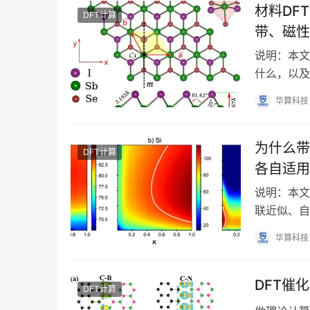
材料DF
DFT计算
带、磁性
说明：本文
什么，以及
的基本物理含
华算科技
为什么带
DFT计算
各自适用
说明：本文
联近似、自
GW 等方
华算科技
DFT催
DFT计算