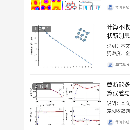
面相互作用
华算科技
计算不收
计算干货
状甄别思
说明：本文
猜密度、金
样从输出症
华算科技
截断能多
DFT计算
算误差与
说明：本文
差和收敛判
Sham 
华算科技