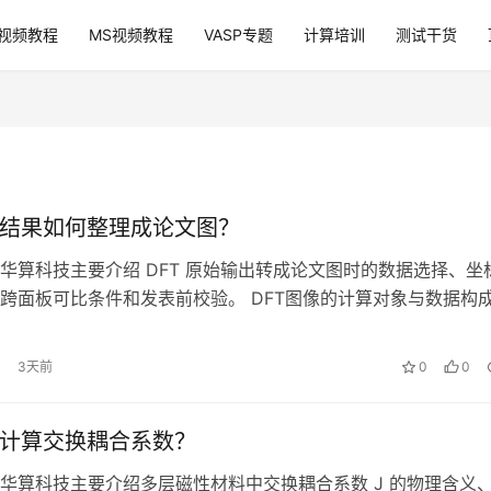
P视频教程
MS视频教程
VASP专题
计算培训
测试干货
算结果如何整理成论文图？
华算科技主要介绍 DFT 原始输出转成论文图时的数据选择、坐
跨面板可比条件和发表前校验。 DFT图像的计算对象与数据构
结束后留下的对象并非一张…
3天前
0
0
何计算交换耦合系数？
华算科技主要介绍多层磁性材料中交换耦合系数 J 的物理含义