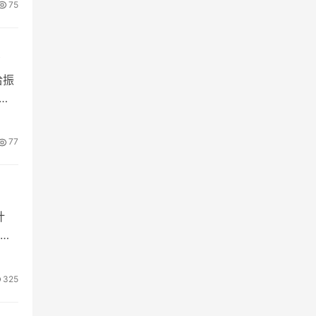
75
总
洽振
样
77
计
等
325