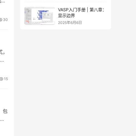
础计
VASP入门手册 | 第八章：
显示边界
30
2025年6月6日
式，
表
15
，包