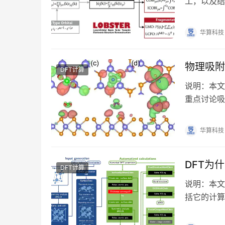
工，以及结
算对象是什
华算科技
物理吸附
DFT计算
说明：本文
重点讨论吸
面模型中如
华算科技
DFT为
DFT计算
说明：本文
括它的计算
一、DFT