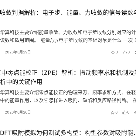
类收敛判据解析：电子步、能量、力收敛的信号读数
华算科技主要介绍能量收敛、力收敛和电子步收敛分别对应的计
读数和适用范围。 能量/力/电子步收敛的基础对象是什么 一次 D
，程序反复处理两个对象：…
2026年6月29日
0
0
计算中零点能校正（ZPE）解析：振动频率求和机制及
析中的关键作用
华算科技主要介绍零点能校正的物理来源、频率求和方式、在轻
中的能量作用，以及它怎样进入吸附、缺陷和反应路径判断。 
算里，结构优化把原子放到势能面附…
2026年6月26日
0
0
DFT吸附模拟为何测试多构型：构型参数对吸附能