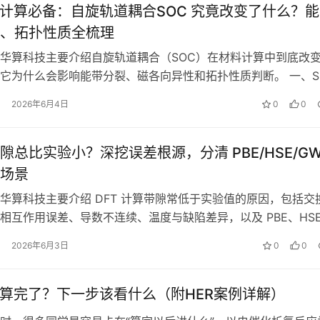
T计算必备：自旋轨道耦合SOC 究竟改变了什么？能
、拓扑性质全梳理
华算科技主要介绍自旋轨道耦合（SOC）在材料计算中到底改
它为什么会影响能带分裂、磁各向异性和拓扑性质判断。 一、S
义是什么？ 1.1 自旋…
2026年6月4日
0
0
隙总比实验小？深挖误差根源，分清 PBE/HSE/G
场景
华算科技主要介绍 DFT 计算带隙常低于实验值的原因，包括交
相互作用误差、导数不连续、温度与缺陷差异，以及 PBE、HS
法的适用边界。 带隙的…
2026年6月3日
0
0
化算完了？下一步该看什么（附HER案例详解）