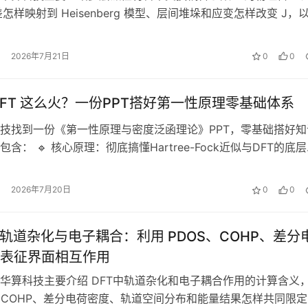
差怎样映射到 Heisenberg 模型、层间堆垛和应变怎样改变 J，
果时需要限定的…
2026年7月21日
0
0
DFT 这么火？一份PPT搭好第一性原理零基础体系
技找到一份《第一性原理与密度泛函理论》PPT，零基础搭好知
含： 🔹 核心原理：彻底搞懂Hartree-Fock近似与DFT的底
🔹 精度控制：…
2026年7月20日
0
0
析轨道杂化与电子耦合：利用 PDOS、COHP、差分
表征界面相互作用
华算科技主要介绍 DFT中轨道杂化和电子耦合作用的计算含义
S、COHP、差分电荷密度、轨道空间分布和能量结果怎样共同限