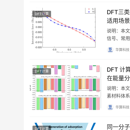
DFT三
DFT计算
适用场景
说明：本文
信号、常用
结构优化里
华算科技
DFT 
DFT计算
在能量分
说明：本文
素材料体系
DFT 计
华算科技
同一分子
DFT计算