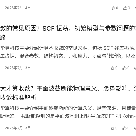
。 DFT中的轨道杂化与…
2026年7月14日
0
0
敛的常见原因？SCF 振荡、初始模型与参数问题的
路
华算科技主要介绍计算不收敛的常见来源，包括 SCF 残差振荡
属占据、混合参数、结构初态、力和应力、k 点与截断能，以及
状判断问题发生在哪个环节。…
2026年7月13日
0
0
大才算收敛？平面波截断能物理意义、赝势影响、
收敛标准解析
华算科技主要介绍平面波截断能的计算含义、赝势来源、目标量
断标准。 截断能控制的是平面波基组上限 平面波DFT 把 Kohn-
轨道写成一组倒空间平面波…
2026年7月13日
0
0