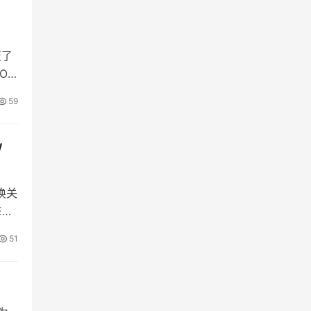
变了
OC
59
W
换关
E、
51