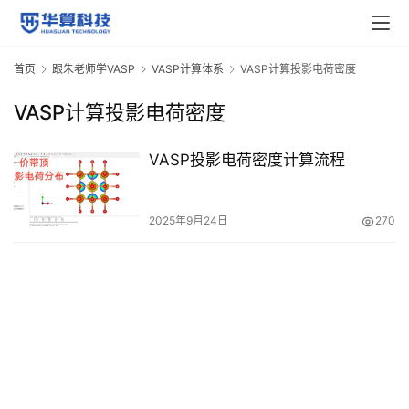
P
视
频
首页
跟朱老师学VASP
VASP计算体系
VASP计算投影电荷密度
教
程
VASP计算投影电荷密度
M
VASP投影电荷密度计算流程
S
视
2025年9月24日
270
频
教
程
V
A
S
P
专