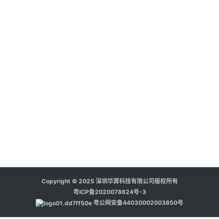
题
计
算
培
训
测
试
干
货
顶
刊
Copyright © 2025 深圳华算科技有限公司版权所有
解
粤ICP备2020078624号-3
读
粤公网安备44030002003850号