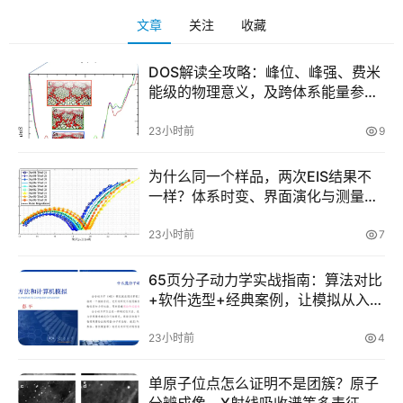
文章
关注
收藏
DOS解读全攻略：峰位、峰强、费米
能级的物理意义，及跨体系能量参照
校准方法
23小时前
9
为什么同一个样品，两次EIS结果不
一样？体系时变、界面演化与测量条
件的耦合效应
23小时前
7
65页分子动力学实战指南：算法对比
+软件选型+经典案例，让模拟从入门
到上手！
首
23小时前
4
页
单原子位点怎么证明不是团簇？原子
分辨成像、X射线吸收谱等多表征的