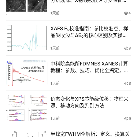
计
结构约束边界
算
1天前
4
干
货
XAFS E₀校准指南：参比校准点、样
品吸收边与ΔE₀的核心区别及实操定
V
义、共享、复核方法
A
1天前
9
S
P
中科院高能所FDMNES XANES计算
视
教程：参数、技巧、优化全搞定，一
频
文讲透吸收谱计算！
教
1天前
8
程
价态变化与XPS芯能级位移：物理来
源、移动方向及判别方法
M
S
1天前
9
视
频
半峰宽FWHM全解析：定义、换算关
教