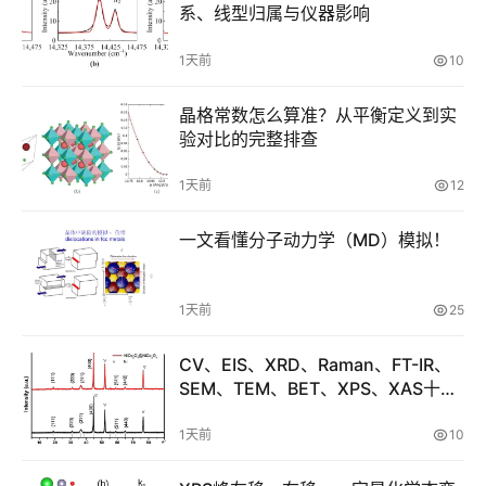
系、线型归属与仪器影响
程
1天前
10
V
A
晶格常数怎么算准？从平衡定义到实
S
验对比的完整排查
P
1天前
12
专
题
一文看懂分子动力学（MD）模拟！
计
算
1天前
25
培
训
CV、EIS、XRD、Raman、FT-IR、
SEM、TEM、BET、XPS、XAS十种
测
电化学表征技术该用哪个、怎么搭
配？
1天前
10
试
干