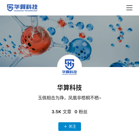
华算科技
玉佩相击为琤，凤凰非梧桐不栖~
3.5K
文章
0
粉丝
关注