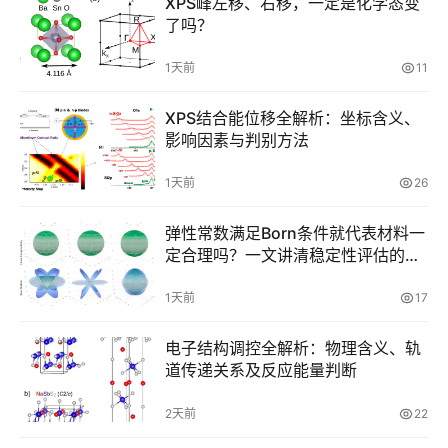
XPS峰左移、右移，一定是化学态变
货
了吗？
顶
1天前
11
刊
解
XPS结合能位移全解析：坐标含义、
读
影响因素与判别方法
学
1天前
26
术
招
弹性常数满足Born条件就代表材料一
定合理吗？一文讲清稳定性评估的边
聘
界
1天前
17
免
费
电子结构调控全解析：物理含义、轨
资
道传递关系及反应能量判断
料
下
2天前
22
载