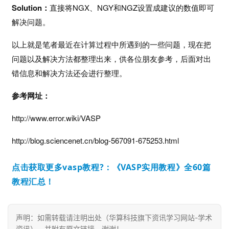
招
Solution
：
直接将NGX、NGY和NGZ设置成建议的数值即可
聘
解决问题。
以上就是笔者最近在计算过程中所遇到的一些问题，现在把
免
问题以及解决方法都整理出来，供各位朋友参考，后面对出
费
资
错信息和解决方法还会进行整理。
料
参考网址：
下
载
http://www.error.wiki/VASP
http://blog.sciencenet.cn/blog-567091-675253.html
点击获取更多vasp教程?：《VASP实用教程》全60篇
教程汇总！
声明：如需转载请注明出处（华算科技旗下资讯学习网站-学术
资讯），并附有原文链接，谢谢！