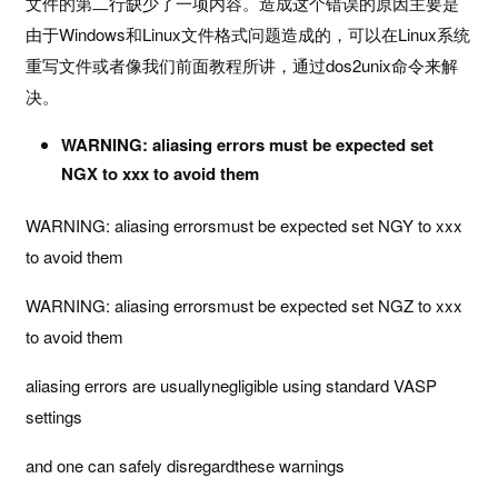
文件的第二行缺少了一项内容。造成这个错误的原因主要是
由于Windows和Linux文件格式问题造成的，可以在Linux系统
计
算
重写文件或者像我们前面教程所讲，通过dos2unix命令来解
培
决。
训
WARNING: aliasing errors must be expected set
NGX to xxx to avoid them
测
试
WARNING: aliasing errorsmust be expected set NGY to xxx
干
to avoid them
货
WARNING: aliasing errorsmust be expected set NGZ to xxx
顶
to avoid them
刊
解
aliasing errors are usuallynegligible using standard VASP
读
settings
学
and one can safely disregardthese warnings
术