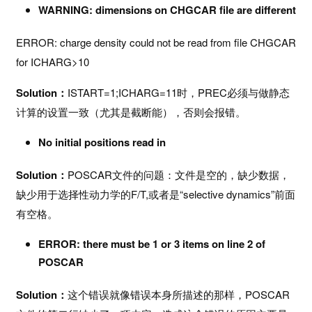
视
WARNING: dimensions on CHGCAR file are different
频
教
ERROR: charge density could not be read from file CHGCAR
程
for ICHARG>10
M
Solution
：
ISTART=1;ICHARG=11时，PREC必须与做静态
S
计算的设置一致（尤其是截断能），否则会报错。
视
频
No initial positions read in
教
Solution
：
POSCAR文件的问题：文件是空的，缺少数据，
程
缺少用于选择性动力学的F/T,或者是“selective dynamics”前面
V
有空格。
A
ERROR: there must be 1 or 3 items on line 2 of
S
POSCAR
P
专
Solution
：
这个错误就像错误本身所描述的那样，POSCAR
题