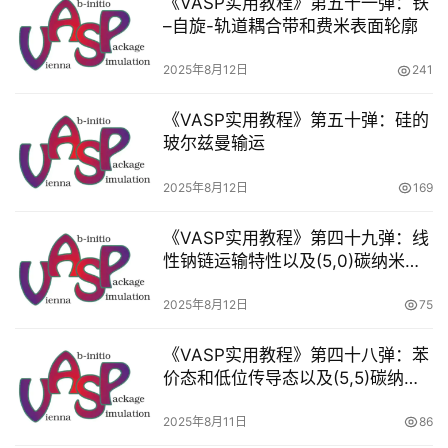
《VASP实用教程》第五十一弹：铁
专
–自旋-轨道耦合带和费米表面轮廓
题
2025年8月12日
241
计
算
《VASP实用教程》第五十弹：硅的
培
玻尔兹曼输运
训
2025年8月12日
169
测
试
《VASP实用教程》第四十九弹：线
干
性钠链运输特性以及(5,0)碳纳米管
的传输性能
货
2025年8月12日
75
顶
《VASP实用教程》第四十八弹：苯
刊
价态和低位传导态以及(5,5)碳纳米
解
管的传输特性
读
2025年8月11日
86