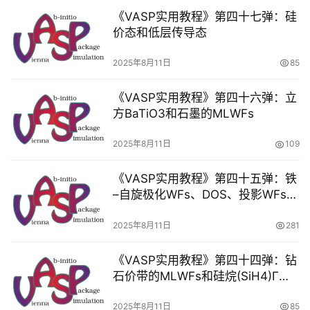
学
《VASP实用教程》第四十七弹：硅
术
价态和低层传导态
招
聘
2025年8月11日
85
《VASP实用教程》第四十六弹：立
免
方BaTiO3和石墨的MLWFs
费
资
2025年8月11日
109
料
下
《VASP实用教程》第四十五弹：铁
载
–自旋极化WFs、DOS、投影WFs
vs MLWFs
2025年8月11日
281
《VASP实用教程》第四十四弹：钻
石价带的MLWFs和硅烷(SiH4)Γ点
取样的分子MLWFs
2025年8月11日
85