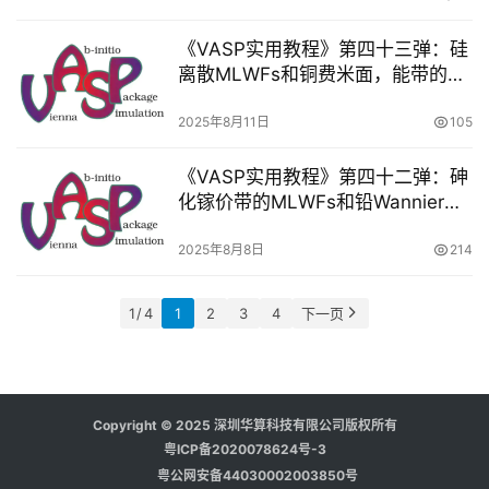
《VASP实用教程》第四十三弹：硅
离散MLWFs和铜费米面，能带的轨
道特性
2025年8月11日
105
《VASP实用教程》第四十二弹：砷
化镓价带的MLWFs和铅Wannier插
值费米面
2025年8月8日
214
1 / 4
1
2
3
4
下一页
Copyright © 2025 深圳华算科技有限公司版权所有
粤ICP备2020078624号-3
粤公网安备44030002003850号