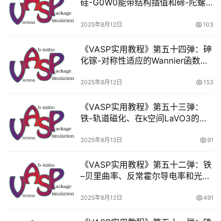
硅-G0W0能带结构插值和碲-陀螺
S
效应
P
2025年8月12日
103
视
频
《VASP实用教程》第五十四弹：砷
教
化镓-对称性适应的Wannier函数和
程
铜-对称性适应的Wannier函数
2025年8月12日
153
M
S
《VASP实用教程》第五十三弹：
视
铁-轨道磁化、在k空间LaVO3的球
频
形区域内限制的解耦现象
教
2025年8月12日
91
程
《VASP实用教程》第五十二弹：铁
–贝里曲率、反常霍尔导电率和光导
V
率
A
2025年8月12日
491
S
P