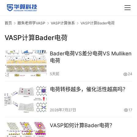
首
页
首页
跟朱老师学VASP
VASP计算体系
VASP计算Bader电荷
VASP计算Bader电荷
计
算
Bader电荷VS差分电荷VS Mulliken
干
电荷
货
5天前
24
V
A
电荷转移越多，催化活性越高吗？
S
P
视
2026年7月27日
17
频
教
VASP如何计算Bader电荷？
程