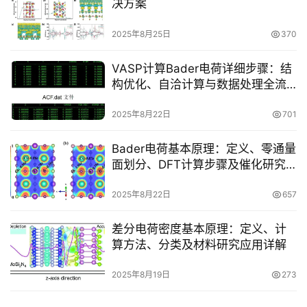
决方案
训
2025年8月25日
370
测
试
VASP计算Bader电荷详细步骤：结
干
构优化、自洽计算与数据处理全流
货
程解析
2025年8月22日
701
顶
刊
Bader电荷基本原理：定义、零通量
解
面划分、DFT计算步骤及催化研究
读
应用
2025年8月22日
657
学
差分电荷密度基本原理：定义、计
术
算方法、分类及材料研究应用详解
招
聘
2025年8月19日
273
免