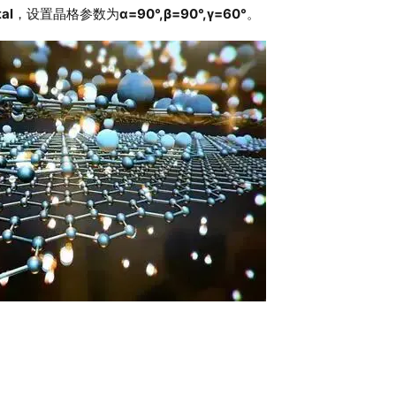
al
，设置晶格参数为
α=90°,β=90°,γ=60°
。