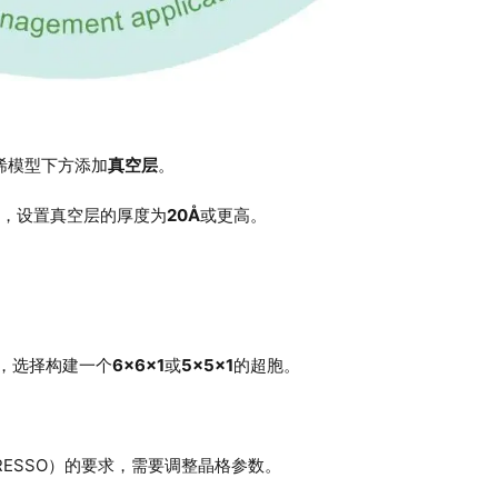
烯模型下方添加
真空层
。
，设置真空层的厚度为
20Å
或更高。
，选择构建一个
6×6×1
或
5×5×1
的超胞。
SPRESSO）的要求，需要调整晶格参数。