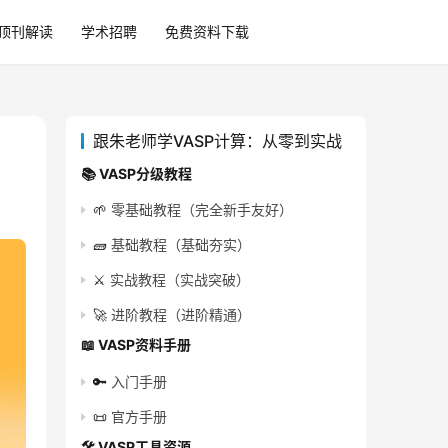
顶刊解读
学术招聘
免费资料下载
跟朱老师学VASP计算：从零到实战
📚 VASP分级教程
🌱
零基础教程（完全新手友好）
🧱
基础教程（基础夯实）
⚔️
实战教程（实战突破）
🚀
进阶教程（进阶精通）
📖 VASP资料手册
🔑
入门手册
📜
官方手册
🛠️ VASP工具资源