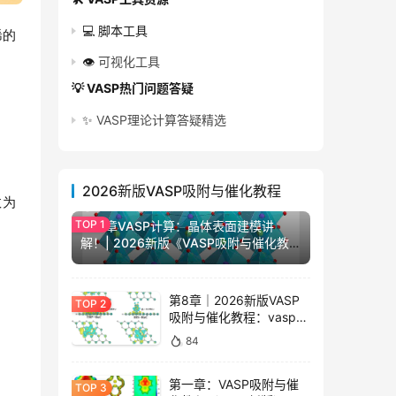
💻 脚本工具
烯的
👁️
可视化工具
💡 VASP热门问题答疑
✨
VASP理论计算答疑精选
2026新版VASP吸附与催化教程
数为
84
第一章VASP计算：晶体表面建模讲
解！| 2026新版《VASP吸附与催化教
程》
第8章｜2026新版VASP
吸附与催化教程：vasp结
合能计算详细解析！
84
第一章：VASP吸附与催