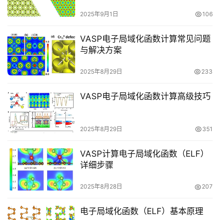
V
2025年9月1日
106
A
S
VASP电子局域化函数计算常见问题
P
与解决方案
专
2025年8月29日
233
题
VASP电子局域化函数计算高级技巧
计
算
培
2025年8月29日
351
训
VASP计算电子局域化函数（ELF）
测
详细步骤
试
干
2025年8月28日
207
货
电子局域化函数（ELF）基本原理