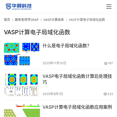
货
首页
跟朱老师学VASP
VASP计算体系
VASP计算电子局域化函数
V
A
VASP计算电子局域化函数
S
P
视
什么是电子局域化函数？
频
教
2025年11月10日
187
程
VASP电子局域化函数计算后处理技
M
巧
S
视
2025年9月1日
232
频
教
VASP计算电子局域化函数应用案例
程