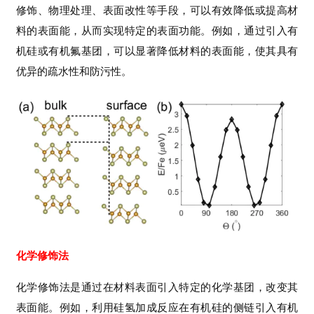
修饰、物理处理、表面改性等手段，可以有效降低或提高材
V
料的表面能，从而实现特定的表面功能。例如，通过引入有
A
机硅或有机氟基团，可以显著降低材料的表面能，使其具有
S
优异的疏水性和防污性。
P
视
频
教
程
M
S
视
频
教
化学修饰法
程
化学修饰法是通过在材料表面引入特定的化学基团，改变其
V
表面能。例如，利用硅氢加成反应在有机硅的侧链引入有机