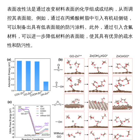
解
表面改性法是通过改变材料表面的化学组成或结构，从而调
读
控其表面能。例如，通过在丙烯酸树脂中引入有机硅侧链，
可以制备出具有低表面能的防污涂料。此外，通过引入含氟
学
材料，可以进一步降低材料的表面能，使其具有优异的疏水
术
性和防污性。
招
聘
免
费
资
料
下
载