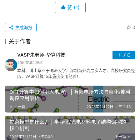
赞
(1)
生成海报
0
关于作者
VASP朱老师-华算科技
关注
1.3K
文章
1
粉丝
本科、博士毕业于同济大学，深圳海外高层次人才、高校研究员经
历，VASP计算15年重度使用经验！
DFT计算中如何引入电场？ | 有限电场方法与催化/能带
调控应用解析
上一篇
2025年7月22日 上午11:18
掺杂模型是什么？ | 半导体/光电材料电子结构调控的
核心机制
2025年7月22日 下午7:00
下一篇