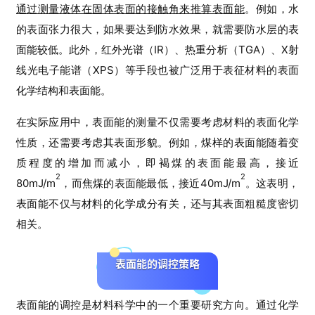
通过测量液体在固体表面的接触角来推算表面能
。例如，水
的表面张力很大，如果要达到防水效果，就需要防水层的表
面能较低。此外，红外光谱（IR）、热重分析（TGA）、X射
线光电子能谱（XPS）等手段也被广泛用于表征材料的表面
化学结构和表面能。
在实际应用中，表面能的测量不仅需要考虑材料的表面化学
性质，还需要考虑其表面形貌。例如，煤样的表面能随着变
质程度的增加而减小，即褐煤的表面能最高，接近
2
2
80mJ/m
，而焦煤的表面能最低，接近40mJ/m
。这表明，
首
表面能不仅与材料的化学成分有关，还与其表面粗糙度密切
页
相关。
计
表面能的调控策略
算
干
货
表面能的调控是材料科学中的一个重要研究方向。通过化学