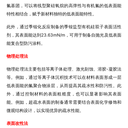
A
氟基团，可以将线型聚硅氧烷的高弹性与有机氟的低表面能
S
特性相结合，赋予新材料独特的低表面能特性。
P
专
此外，通过季铵化反应制备的季铵盐型有机硅双子表面活性
题
剂，其表面能达到23.63mN/m，可用于制备自抛光及低表面
能复合型防污涂料。
计
算
物理处理法
培
训
物理处理法主要包括等离子体处理、激光刻蚀、溶胶-凝胶法
等。例如，通过等离子体沉积技术可以在材料表面形成一层
测
低表面能的氟聚合物涂层，从而提高其疏水性和防污性。此
试
外，通过控制材料的表面粗糙度，也可以显著影响其表面
干
能。例如，超疏水表面的制备通常需要结合表面化学修饰和
货
微观结构设计，以实现优异的疏水性能。
顶
表面改性法
刊