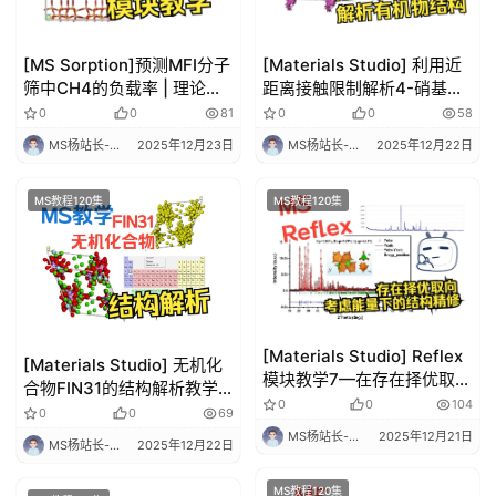
频
教
程
[MS Sorption]预测MFI分子
[Materials Studio] 利用近
筛中CH4的负载率 | 理论计
距离接触限制解析4-硝基苯
算 华算科技
己基氨基甲酸乙酯的结构 |
0
0
81
0
0
58
M
理论计算 华算科技
S
MS杨站长-华算科技
2025年12月23日
MS杨站长-华算科技
2025年12月22日
视
频
MS教程120集
MS教程120集
教
程
V
A
[Materials Studio] Reflex
[Materials Studio] 无机化
S
模块教学7—在存在择优取向
合物FIN31的结构解析教学|
P
和结构精修中考虑能量情下
0
0
104
理论计算 华算科技
0
0
69
专
结构解析-| 理论计算 华算科
MS杨站长-华算科技
2025年12月21日
题
MS杨站长-华算科技
2025年12月22日
技
MS教程120集