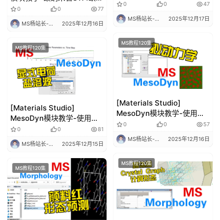
胺) 络合物的QMMM几何优
0
0
47
形成能的QM/MM计算-1 | 理
0
0
77
化-2 | 理论计算 华算科技
论计算 华算科技
MS杨站长-华算科技
2025年12月17日
MS杨站长-华算科技
2025年12月16日
MS教程120集
MS教程120集
[Materials Studio]
[Materials Studio]
MesoDyn模块教学-使用拟
MesoDyn模块教学-使用显
动力学-4 | 理论计算 分子动
0
0
57
式电荷和盐溶液-3 | 理论计
0
0
81
力学 华算科技 MS杨站长
算 分子动力学 华算科技 MS
MS杨站长-华算科技
2025年12月16日
MS杨站长-华算科技
2025年12月15日
杨站长
MS教程120集
MS教程120集