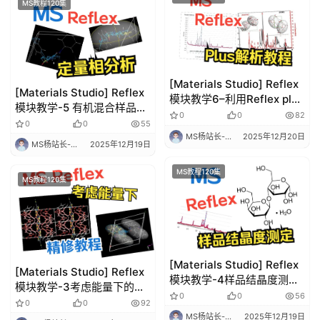
MS教程120集
计
算
培
训
[Materials Studio] Reflex
[Materials Studio] Reflex
测
模块教学6–利用Reflex plus
模块教学-5 有机混合样品定
解析3-Cl-反式肉桂酸结构教
试
0
0
82
量相分析教程 | 理论计算 华
0
0
55
程 | 理论计算 华算科技
干
算科技
MS杨站长-华算科技
2025年12月20日
MS杨站长-华算科技
2025年12月19日
货
MS教程120集
MS教程120集
顶
刊
解
读
[Materials Studio] Reflex
[Materials Studio] Reflex
学
模块教学-4样品结晶度测定
模块教学-3考虑能量下的
教程 | 理论计算 华算科技
术
0
0
56
Rietveld精修教程 | 理论计
0
0
92
招
算 华算科技
MS杨站长-华算科技
2025年12月19日