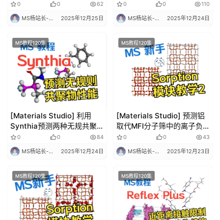
算 华算科技
过渡态搜索 | 理论计算 华算
0
0
62
0
0
110
科技
MS杨站长-华算科技
2025年12月25日
MS杨站长-华算科技
2025年12月24日
MS教程120集
MS教程120集
首
页
计
算
[Materials Studio] 利用
[Materials Studio] 预测铝
干
Synthia预测两种无规共聚
取代MFI分子筛中的离子负
物的性能 | 理论计算 华算科
载量 | 理论计算 华算科技
货
0
0
84
0
0
43
技
MS杨站长-华算科技
2025年12月24日
MS杨站长-华算科技
2025年12月23日
V
A
MS教程120集
MS教程120集
S
P
视