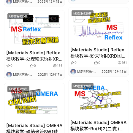
MS杨站长-华算科技
2025年12月18日
聘
MS教程120集
MS教程120集
免
费
资
料
下
[Materials Studio] Reflex
[Materials Studio] Reflex
模块教学-粉末衍射XRD图谱
载
模块教学-处理粉末衍射XRD
的指标化-2 | 理论计算 分子
0
0
161
图谱-1 | 理论计算 分子动力
0
0
156
动力学 华算科技 MS杨站长
学 华算科技 MS杨站长
MS杨站长-华算科技
2025年12月18日
MS杨站长-华算科技
2025年12月17日
MS教程120集
MS教程120集
[Materials Studio] QMERA
[Materials Studio] QMERA
模块教学-Ru(H)2(二膦)(二
模块教学-碳纳米管SW1缺陷