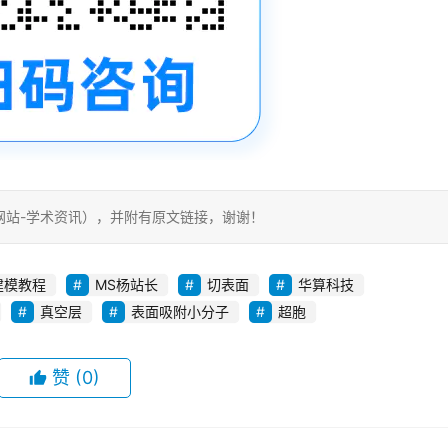
网站-学术资讯），并附有原文链接，谢谢！
建模教程
MS杨站长
切表面
华算科技
真空层
表面吸附小分子
超胞
赞
(0)