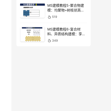
MS杨站长
MS建模教程5-聚合物建
模：均聚物+树枝状高分
子+单体 用于分子动力
519
学、粗粒化【Materials
Studio教学】| MS杨站长
华算科技
MS建模教程6-复合材
料、异质结构建模：孪
晶、金属-聚合物复合材料
349
【Materials Studio教
学】MS杨站长 华算科技