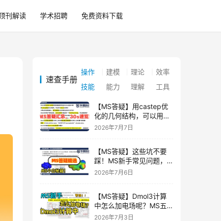
顶刊解读
学术招聘
免费资料下载
操作
建模
理论
效率
速查手册
技能
能力
理解
工具
【MS答疑】用castep优
化的几何结构，可以用于
dmol3计算吗？| 华算科
2026年7月7日
技 MS杨站长 Materials
Studio答疑汇总
【MS答疑】这些坑不要
踩！MS新手常见问题，
你犯错了没？| 华算科技
2026年7月6日
MS杨站长
【MS答疑】Dmol3计算
中怎么加电场呢？MS五
大基本问题的操作步骤来
2026年7月3日