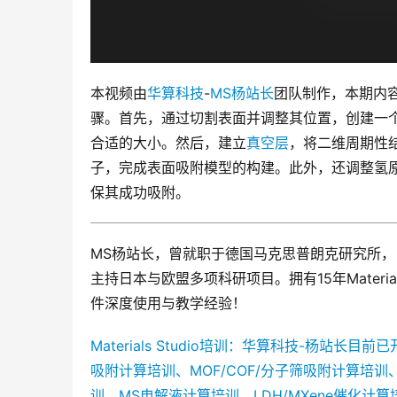
本视频由
华算科技
-
MS杨站长
团队制作，本期内容包括
骤。首先，通过切割表面并调整其位置，创建一
合适的大小。然后，建立
真空层
，将二维周期性
子，完成表面吸附模型的构建。此外，还调整氢
保其成功吸附。
MS杨站长，曾就职于德国马克思普朗克研究所，
主持日本与欧盟多项科研项目。拥有15年Materials S
件深度使用与教学经验！
Materials Studio培训：华算科技-杨站
吸附计算培训、MOF/COF/分子筛吸附计算培
训、MS电解液计算培训、LDH/MXene催化计算