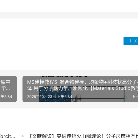
关
段库中
MS建模教程5-聚合物建模：均聚物+树枝状高分子
长 华算
体 用于分子动力学、粗粒化【Materials Studio教
MS杨站长 华算科技
午5:34
2025年10月23日 下午5:34
下
1、怎样通过力场选择特定分子或基团？ | MS Forcite 相互作用能计算 分子动力学