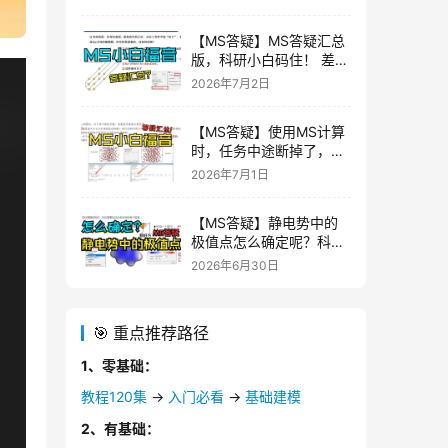
了，科研小白码住！
Materials Studio 理论计
【MS答疑】MS答疑汇总
算 量子化学|MS杨站长
版，科研小白码住！ 差分
电荷密度，怎么设置2D的
2026年7月2日
平面图呢？Materials
Studio 理论计算 量子化
【MS答疑】使用MS计算
学|MS杨站长
时，任务中途断掉了，怎
样进行续算呢？答疑汇总
2026年7月1日
版，科研小白码住！
Materials Studio 理论计
【MS答疑】静电势中的
算 量子化学|MS杨站长
极值点怎么确定呢？科研
小白码住！Materials
2026年6月30日
Studio 理论计算 量子化
学|MS杨站长
🎯 重点推荐路径
1、零基础：
教程120集
→
入门必看
→
基础建模
2、有基础：