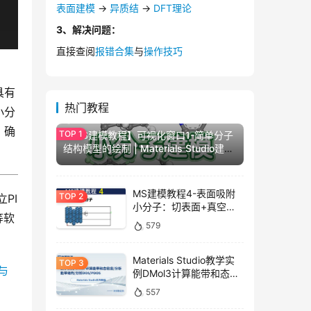
表面建模
→
异质结
→
DFT理论
3、解决问题：
直接查阅
报错合集
与
操作技巧
具有
热门教程
小分
670
，确
【MS建模教程】可视化窗口1-简单分子
结构模型的绘制 | Materials Studio建模
| MS杨站长 华算科技
MS建模教程4-表面吸附
PI
小分子：切表面+真空层
等软
+超胞+小分子旋转移动
579
【Materials Studio教
学】| MS杨站长 华算科技
Materials Studio教学实
与
例DMol3计算能带和态密
度/能带结构分析/DOS和
557
PDOS分析 | 华算科技-