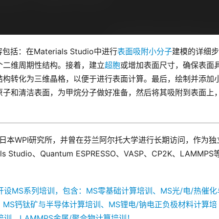
：在Materials Studio中进行
表面吸附小分子
建模的详细步
个二维周期性结构。接着，建立
超胞
或增加表面尺寸，确保表面
结构转化为三维晶格，以便于进行表面计算。最后，绘制并添加
原子和清洁表面，为甲烷分子做好准备，然后将其吸附到表面上
日本WPI研究所，并曾在芬兰阿尔托大学进行长期访问，作为独立
tudio、Quantum ESPRESSO、VASP、CP2K、LAMMPS
长目前已开设MS系列培训，包含：MS零基础计算培训、MS光/电/热催化
训、MS钙钛矿与半导体计算培训、MS锂电/钠电正负极材料计算培
培训、LAMMPS金属/聚合物计算培训！