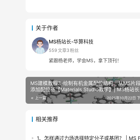
关于作者
MS杨站长-华算科技
559
文章
3
粉丝
紧跟杨老师，学会MS，拿下顶刊！
MS建模教程3-绘制有机金属配位结构、从MS片
添加配位基【Materials Studio教学】| MS杨站
科技
上一篇
2025年10月22日 下
相关推荐