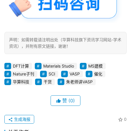
测
试
干
货
声明：如需转载请注明出处（华算科技旗下资讯学习网站-学术
资讯），并附有原文链接，谢谢！
顶
刊
解
DFT计算
Materials Studio
MS建模
读
Nature子刊
SCI
VASP
催化
华算科技
干货
朱老师讲VASP
学
术
招
赞
(0)
聘
生成海报
0
免
费