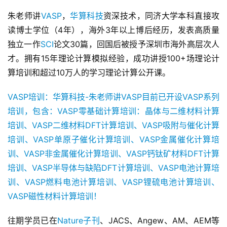
首
朱老师讲
VASP
，
华算科技
资深技术，同济大学本科直接攻
页
读博士学位（4年），海外3年以上博后经历，发表高质量
独立一作
SCI
论文30篇，回国后被授予深圳市海外高层次人
计
才。拥有15年理论计算模拟经验，成功讲授100+场理论计
算
算培训和超过10万人的学习理论计算公开课。
干
货
VASP培训：华算科技-朱老师讲VASP目前已开设VASP系列
培训，包含：VASP零基础计算培训：晶体与二维材料计算
V
培训、VASP二维材料DFT计算培训、VASP吸附与催化计算
A
培训、VASP单原子催化计算培训、VASP金属催化计算培
S
训、VASP非金属催化计算培训、VASP钙钛矿材料DFT计算
P
视
培训、VASP半导体与缺陷DFT计算培训、VASP电池计算培
频
训、VASP燃料电池计算培训、VASP锂硫电池计算培训、
教
VASP磁性材料计算培训！
程
往期学员已在
Nature子刊
、JACS、Angew、AM、AEM等