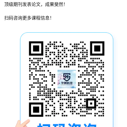
M
顶级期刊发表论文，成果斐然！
S
视
扫码咨询更多课程信息！
频
教
程
V
A
S
P
专
题
计
算
培
训