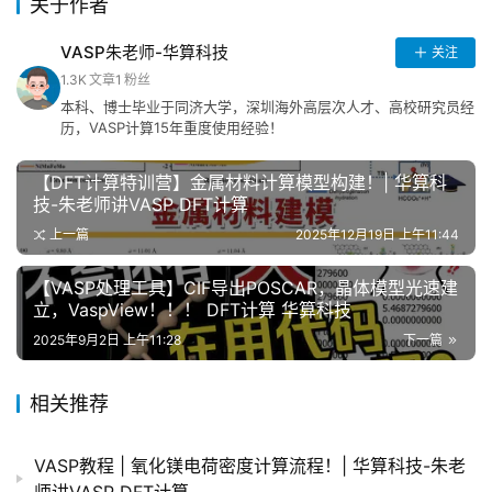
关于作者
资
料
VASP朱老师-华算科技
关注
下
1.3K
文章
1
粉丝
载
本科、博士毕业于同济大学，深圳海外高层次人才、高校研究员经
历，VASP计算15年重度使用经验！
【DFT计算特训营】金属材料计算模型构建！| 华算科
技-朱老师讲VASP DFT计算
上一篇
2025年12月19日 上午11:44
【VASP处理工具】CIF导出POSCAR，晶体模型光速建
立，VaspView！！！ DFT计算 华算科技
2025年9月2日 上午11:28
下一篇
相关推荐
VASP教程 | 氧化镁电荷密度计算流程！| 华算科技-朱老