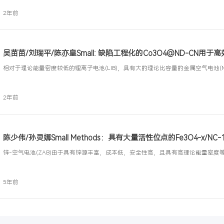
手把手教你用ChemDraw 画化学结构式：基
1引言从事生物材料和高分子材料研究的同学在日常科研
应式...
2年前
吴苗苗/刘瑞平/陈亦皇Small: 缺陷工程化的Co
相对于理论能量密度较低的锂离子电池(LIB)，具有大的理
2年前