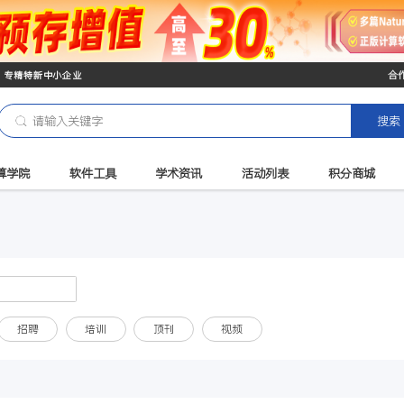
创新型中小企业 专精特新中小企业
算
华算学院
软件工具
学术资讯
活动
话题
招聘
培训
顶刊
视频