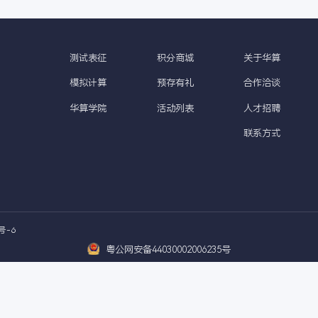
陈少伟/孙灵娜Small Methods：具有大量活性
锌-空气电池(ZAB)由于具有锌源丰富，成本低，安全性
5年前
测试表征
积分商城
模拟计算
预存有礼
华算学院
活动列表