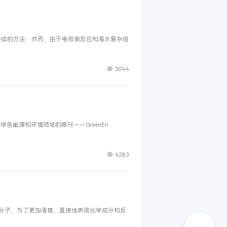
ture！
绿色氢的一种非常可取和可持续的方法；然而，由于电极侧反应和海水复
IF飙至13.3
月，我国第一本专门关注绿色能源和环境领域的期刊——GreenEn...