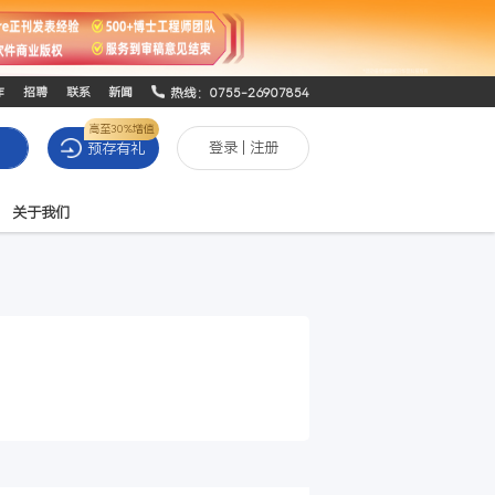
热线：0755-26
合作
招聘
联系
新闻
高至30%增值
登录
|
预存有礼
搜索
列表
积分商城
关于我们