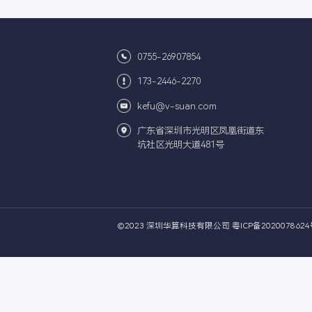
0755-26907854
173-2446-2270
kefu@v-suan.com