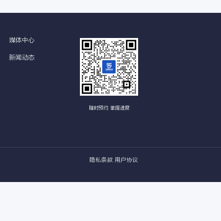
位点的Fe3O4-x/NC-1000高效电催化ORR
高，且具有高理论能量密度等优点，越来越受到人们的关注。然而，ZAB..
关于华算
媒体中心
合作洽谈
新闻动态
人才招聘