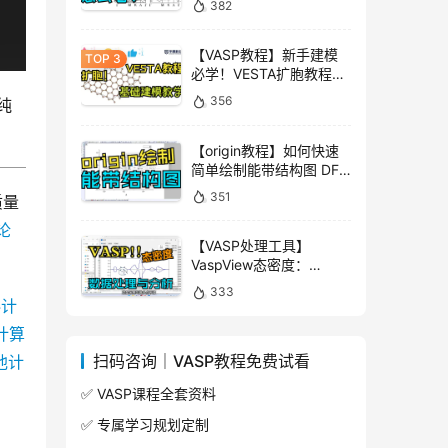
382
师讲VASP
【VASP教程】新手建模
必学！VESTA扩胞教程！|
华算科技 朱老师讲VASP
356
纯
【origin教程】如何快速
简单绘制能带结构图 DFT
计算 华算科技-朱老师讲
351
质量
VASP
论
【VASP处理工具】
VaspView态密度：
TDOS+PDOS一网打尽
333
态密度作图随心定制 态密
料计
度数据处理与分析 DFT计
计算
算 华算科技
扫码咨询｜VASP教程免费试看
池计
✅ VASP课程全套资料
✅ 专属学习规划定制