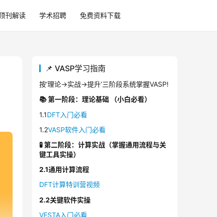
顶刊解读
学术招聘
免费资料下载
📌 VASP学习指南
按‘理论→实战→提
升
’三阶段系统掌握VASP!
📚 第一阶段：理论基础
（小白必看）
1
.
1
DFT入门必看
1
.
2
VASP软件入门必看
🧪 第二阶段：计算实战（掌握通用流程与关
键工具实操）
2.1通用计算流程
DFT计算特训营视频
2.2关键软件实操
VESTA入门必看