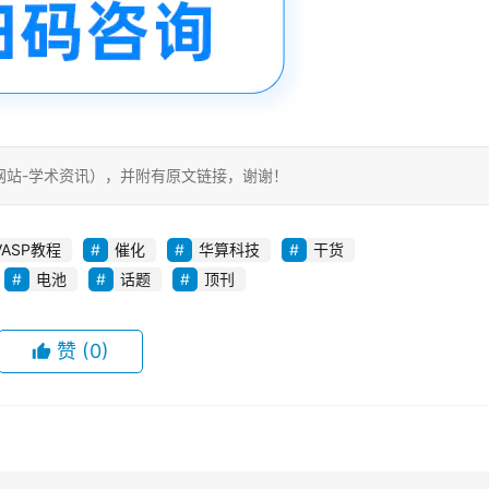
网站-学术资讯），并附有原文链接，谢谢！
VASP教程
催化
华算科技
干货
电池
话题
顶刊
赞
(0)