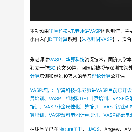
本视频由
华算科技
–
朱老师讲VASP
团队制作，主
小白入门
DFT计算
系列【
朱老师讲VASP
】，适合
朱老师讲
VASP
，
华算科技
资深技术，同济大学本
独立一作
SCI
论文30篇，回国后被授予深圳市海外
计算
培训和超过10万人的学习
理论计算
公开课。
VASP培训：华算科技-朱老师讲VASP目前已开
算培训、VASP二维材料DFT计算培训、VASP
培训、VASP非金属催化计算培训、VASP钙钛矿
算培训、VASP燃料电池计算培训、VASP锂硫电
往期学员已在
Nature子刊
、
JACS
、Angew、