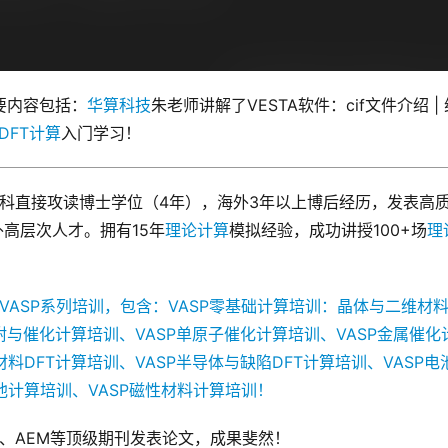
要内容包括：
华算科技
朱老师讲解了VESTA软件：cif文件介绍 | 
DFT计算
入门学习！
科直接攻读博士学位（4年），海外3年以上博后经历，发表高
高层次人才。拥有15年
理论计算
模拟经验，成功讲授100+场
理
设VASP系列培训，包含：VASP零基础计算培训：晶体与二维材
吸附与催化计算培训、VASP单原子催化计算培训、VASP金属催化
材料DFT计算培训、VASP半导体与缺陷DFT计算培训、VASP电
池计算培训、VASP磁性材料计算培训！
AM、AEM等顶级期刊发表论文，成果斐然！