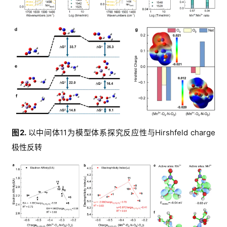
图
2. 
以中间体
11
为模型体系探究反应性与
Hirshfeld charge
极性
反转