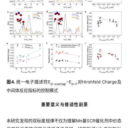
M
S
视
频
教
程
V
A
S
P
图
4
.
统一电子描述符
E
−E
对
Hirshfeld Charge
及
d−overlap
d−F
专
中间体反应
指标
的
控制模式
题
重要意义与普适性前景
计
算
本研究发现的双标度规律不仅为理解
Mn
基
SCR
催化剂中价态
培