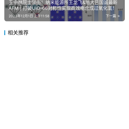
王中林院士领衔！纳米能源所王龙飞&地大吕国诚最新
AFM | 打破UiO-66对称性实现高效电合成过氧化氢！
2023年12月1日 上午11:58
下一篇
相关推荐
100张二维材料机理图资源整理：涵盖Nature子刊九大分
类
亚纳米尺度「玩积木」！清华大学「国家杰青」王训，重
磅Nature Protocols！
浙江大学，最新Nature子刊！
电池大佬-王春生Nature Energy：自适应性电解质实现
快充电池