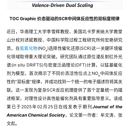
TOC Graphic
价态驱动的
SCR
中间体反应性的双标度规律
近日，华南理工大学李雪辉教授
、
美国北卡罗来纳大学教堂
山分校刘述斌教授、中国科学院过程工程研究所何宏艳研究
员，在
氮氧化物
(
NO
)
选择性催化还原
(
SCR
)
这一关键环境催
x
化领域取得重大理论突破。研究团队通过原位漫反射红外光
谱
(
in situ 
DRIFTS
)
与密度泛函理论
(
DFT
)
计算，以锰基催化
剂为模型，首次揭示了不同价态活性位点上
NO
中间体反应
x
性的
“
双标度
”
规律，并成功找到一个统一的电子描述符将其关
联。这一发现为复杂
SCR
反应机理提供了首个定量统一的描
述框架，对理性设计高性能催化剂具有重要指导意义。该成
果已于
2025
年
02
月
25
日在线
发表于期刊
Journal of the 
American Chemical Society
，论文第一作者：牟文涛、张
文彪。