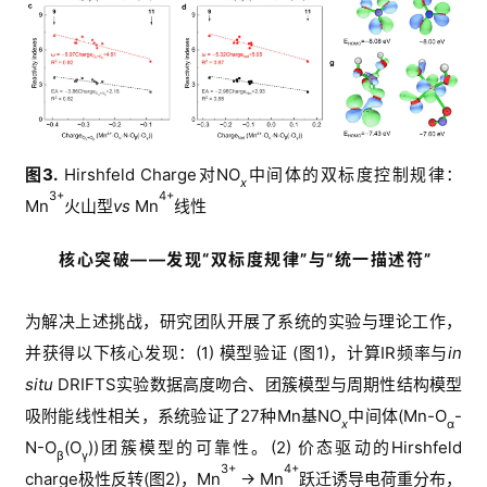
图
3
.
Hirshfeld Charge
对
NO
中间体的
双标度
控制
规律：
x
3+
4+
Mn
火山型
vs
 Mn
线性
核心突破——发现“双标度规律”与“统一描述符”
为解决上述挑战，研究团队开展了系统的实验与理论工作，
并获得以下核心发现：
(1) 
模型验证
(
图
1)
，
计算
IR
频率与
in 
situ 
DRIFTS
实验数据高度吻合
、团簇模型与周期性结构模型
吸附能线性相关，
系统验证了
27
种
Mn
基
NO
中间体
(Mn-O
-
x
α
N-O
(O
))
团
簇模型的可靠性。
(2) 
价态驱动的
Hirshfeld 
β
γ
3+
4+
charge
极性
反转
(
图
2)
，
Mn
→ Mn
跃迁诱导电荷重分布，