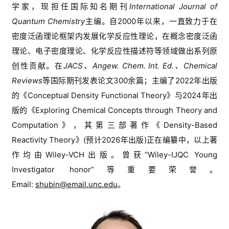
学家
，现担
任国际知名期刊
International Journal of 
Quantum Chemistry
主编
。
自
2000
年以来，一直致力于在
密度泛函理论框架内发展化学反应性理论，在概念密度泛函
理论、电子密度理论、化学反应性描述符等领域做出系列原
创性贡献。在
JACS
、
Angew. Chem. Int. Ed.
、
Chemical 
Reviews
等国际期刊发表论文
300
余篇
；
主编了
2022
年出版
的《
Conceptual Density Functional Theory
》与
2024
年出
版的《
Exploring Chemical Concepts through Theory and 
Computation
》，其第三部著作《
Density-Based 
Reactivity Theory
》
(
预计
2026
年出版
)
正在编纂中，以上著
作均由
Wiley-VCH
出版
。
曾获
“
Wiley-IJQC Young 
Investigator honor
”
等重要荣誉。
Email: 
shubin@email.unc.edu
。