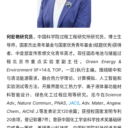
何宏艳研究员
，中国科学院过程工程研究所研究员，博士生
导师，国家杰出青年基金与
国家
优秀青年基金
(
结题优秀
)
获得
者、中宣部宣传思想文化青年英才。现任
固态电池与储能过
程
北京市重点实验室副主任，
Green Energy & 
Environment
(
IF=14.6, TOP
，一区
)
执行主编。围绕碳中和
与清洁能源需求，
融合热力学理论、计算模拟、人工智能和
实验测试等方法，
开展
界面化工热力学、
离子液体基功能材
料智能设计
、
绿色化工过程
应用等研究
。迄今在
Science 
Adv., Nature Commun., PNAS
, 
JACS
, Adv. Mater., Angew. 
Chem., AIChE J.
等发表论文
1
2
0
余篇；获授权国家发明专利
20
余项
，登记
软著
7
件；曾获
中国化工学会科学技术奖基础研
究成果一等奖、美团青山科技奖、
中国科学院科技促进发展