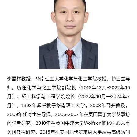
李雪辉教授，
华南理工大学化学与化工学院教授、博士生导
师。历任化学与化工学院副院长（
2012
年
12
月
-2022
年
10
月）、轻工科学与工程学院院长（
2022
年
10
月
—2024
年
7
月）。
1998
年起任教于华南理工大学，
2008
年晋升教授，
2009
年任博士生导师。
2006-2007
年
在
英国雷丁大学
从事访
问学者研究
，
2010
年
在英国
牛津大学
Wolfson
催化中心从事
访问教授
研究
，
2015
年
在
美国北卡罗来纳大学
从事高级访问