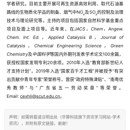
学者研究
。目前主要开展可再生资源高效利用、取代石油基
路线的生物质化学品的制备、烟气中
NO
及
SO
的控制及治理
x
x
技术
与理论
研究等。主持的项目包括国家自然科学基金重点
项目及面上项目等。近年来，在
JACS
，
Chem
，
Angew. 
Chem. Int. Ed.
，
Applied Catalysis B
，
Journal of 
Catalysis
，
Chemical Engineering Science
，
Green 
Chemistry
及
中国科学
等国内外期刊发表学术论文
100
余篇，
获授权国家发明专利
20
余项。
2010
年入选
“
教育部新世纪人
才支持计划
”
，
2019
年入选
“
国家百千才工程
”
并被授予
“
有突
出贡献中青年专家
”
荣誉称号，曾获
“
政府特殊津贴
”
、
“
南粤优
秀教师
”与“
广东省五一劳动奖章
”
等荣誉。
Email: 
cexhli@scut.edu.cn
。
声明：如需转载请注明出处（华算科技旗下资讯学习网站-学术
资讯），并附有原文链接，谢谢！