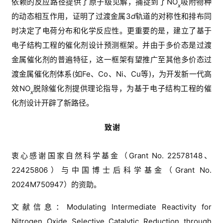
依赖的反应路径提供了原子级见解，捕捉到了
NO
吸附物种
训
x
的动态相互作用，证明了过渡金属
3
d
轨道的对称性和排布同
测
时决定了电荷分布和化学反应性。更重要的是，建立了基于
试
电子结构工程的催化剂设计预测框架。并由于多价态是过渡
干
金属催化剂的普遍特征，这一框架有望推广至其他多价态过
货
渡金属催化剂体系
(
如
Fe
、
Co
、
Ni
、
Cu
等
)
，为开发新一代高
效
NO
脱除催化剂提供理论指导，为基于电子结构工程的催
顶
x
化剂设计开辟了新路径。
刊
解
致谢
读
衷心感谢国家自然科学基金（
Grant No. 22578148
、
学
术
22425806
）
与
中国博士后科学基金（
Grant No. 
招
2024M750947
）
的资助。
聘
文献信息：
Modulating Intermediate Reactivity for 
免
Nitrogen Oxide Selective Catalytic Reduction through 