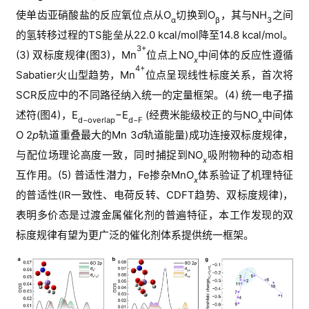
使单齿亚硝酸盐的反应氧位点从
O
切换到
O
，
其与
NH
之间
α
β
3
首
的氢转移过程的
TS
能垒
从
22.0 kcal/mol
降至
14.8 kcal/mol
。
页
3+
(3) 
双标度规律
(
图
3)
，
Mn
位点上
NO
中间体的反应性遵循
x
4+
Sabatier
火山型趋势，
Mn
位点呈现线性标度关系，首次将
计
SCR
反应中的不同路径纳入统一的定量框架。
(4) 
统一电子描
算
述符
(
图
4)
，
E
−E
(
经费米能级校正
的
与
NO
中间体
干
d−overlap
d−F
x
O 2
p
轨道重叠最大的
Mn 3
d
轨道能量
)
成功连接双标度规律，
货
与配位场理论高度一致，同时捕捉到
NO
吸附物种的动态相
x
互作用。
(5) 
普适性潜力，
Fe
掺杂
MnO
体系验证了机理特征
V
x
A
的普适性
(
IR
一致性、电荷反转、
CDFT
趋势、双标度规律
)
，
S
表明多价态是过渡金属催化剂的普遍特征，本工作发现的双
P
标度规律有望为更广泛的催化剂体系提供统一框架。
视
频
教
程