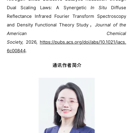
费
Dual Scaling Laws: A Synergetic 
In Situ
 Diffuse 
资
Reflectance Infrared Fourier Transform Spectroscopy 
料
and Density Functional Theory Study
，
Journal of the 
下
载
American Chemical 
Society,
2026, 
https://pubs.acs.org/doi/abs/10.1021/jacs.
6c00844
.
通讯作者简介