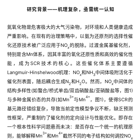
研究背景——机理复杂，亟需统一认知
氮氧化物是危害极大的大气污染物，对环境和人类健康造成
严重影响。在现有的治理策略中，以氨为还原剂的选择性催
化还原技术被广泛应用于
NO
的脱除。过渡金属基催化剂，
x
特别是含
Mn
体系，因其丰富的氧化还原性质和高效的催化性
能，成为
SCR
技术的核心。这些
催化体系主要
遵循
Langmuir-Hinshelwood
机理：
NO
和
NH
中间体吸附活化于
x
3
催化剂表面，随后耦合生成
N
和
H
O
。然而，
NO
中间体的
2
2
x
结构多样性
(
如螯合
/
桥式单齿
/
双齿硝酸盐
/
亚硝酸盐等
，图
1)
3+
4+
与
多种金属
价态
的共存
(
如
Mn
与
Mn
，图
1)
，
使得
SCR
的
基元路径错综复杂，导致当前定性模型争议不断，缺乏预测
性框架
，
严重制约了催化剂的定向设计与性能优化
。即存在
一个根本性
科学
问题悬而未决：是否存在一个统一的机理原
3+
4+
则，能够解释
Mn
和
Mn
截然不同的电子结构如何调控
NO
x