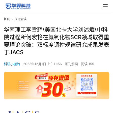
首页
顶刊解读
华南理工李雪辉\美国北卡大学刘述斌\中科
院过程所何宏艳在氮氧化物SCR领域取得重
要理论突破：双标度调控规律研究成果发表
于JACS
科研小搬砖
2023年12月1日 上午11:56
顶刊解读
阅读 155