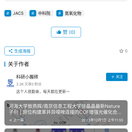
JACS
中科院
氮氧化物
赞
(0)
生成海报
0
关于作者
科研小搬砖
关注
3.2K
文章
0
粉丝
这个人很勤奋，每天都在更新～
河海大学敖燕辉/南京信息工程大学徐晶晶最新Nature
子刊 | 原位构建苯并异噁唑连接的COF增强光催化合成
过氧化氢！
上一篇
2023年12月1日 上午11:55